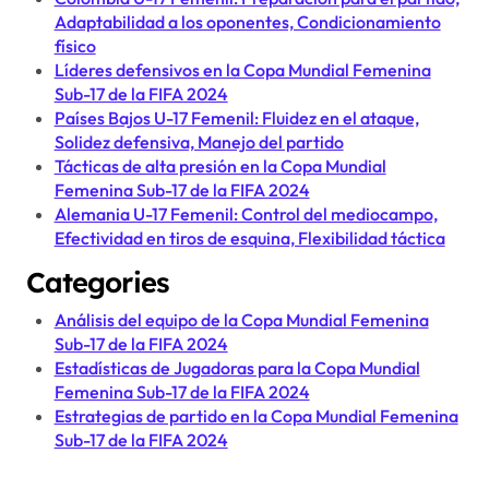
Adaptabilidad a los oponentes, Condicionamiento
físico
Líderes defensivos en la Copa Mundial Femenina
Sub-17 de la FIFA 2024
Países Bajos U-17 Femenil: Fluidez en el ataque,
Solidez defensiva, Manejo del partido
Tácticas de alta presión en la Copa Mundial
Femenina Sub-17 de la FIFA 2024
Alemania U-17 Femenil: Control del mediocampo,
Efectividad en tiros de esquina, Flexibilidad táctica
Categories
Análisis del equipo de la Copa Mundial Femenina
Sub-17 de la FIFA 2024
Estadísticas de Jugadoras para la Copa Mundial
Femenina Sub-17 de la FIFA 2024
Estrategias de partido en la Copa Mundial Femenina
Sub-17 de la FIFA 2024