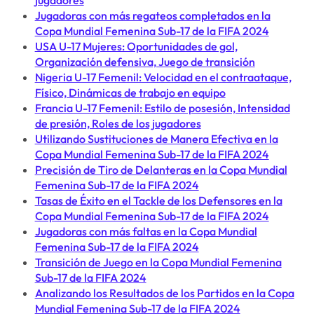
jugadores
Jugadoras con más regateos completados en la
Copa Mundial Femenina Sub-17 de la FIFA 2024
USA U-17 Mujeres: Oportunidades de gol,
Organización defensiva, Juego de transición
Nigeria U-17 Femenil: Velocidad en el contraataque,
Físico, Dinámicas de trabajo en equipo
Francia U-17 Femenil: Estilo de posesión, Intensidad
de presión, Roles de los jugadores
Utilizando Sustituciones de Manera Efectiva en la
Copa Mundial Femenina Sub-17 de la FIFA 2024
Precisión de Tiro de Delanteras en la Copa Mundial
Femenina Sub-17 de la FIFA 2024
Tasas de Éxito en el Tackle de los Defensores en la
Copa Mundial Femenina Sub-17 de la FIFA 2024
Jugadoras con más faltas en la Copa Mundial
Femenina Sub-17 de la FIFA 2024
Transición de Juego en la Copa Mundial Femenina
Sub-17 de la FIFA 2024
Analizando los Resultados de los Partidos en la Copa
Mundial Femenina Sub-17 de la FIFA 2024