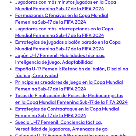
Jugadoras con más minutos jugados en la Copa
Mundial Femenina Sub-17 de la FIFA 2024
Formaciones Ofensivas en la Copa Mundial
Femenina Sub-17 de la FIFA 2024
Jugadoras con más intercepciones en la Copa
Mundial Femenina Sub-17 de la FIFA 2024
Estrategias de jugadas a balón parado en la Copa
Mundial Femenina Sub-17 de la FIFA 2024
Japón U-17 Femenil: Habilidades técnicas,
Inteligencia de juego, Adaptabilidad
España U-17 Femenil: Retención del balón, Disciplina
táctica, Creatividad
Principales creadores de juego en la Copa Mundial
Femenina Sub-17 de la FIFA 2024
Tasas de Finalización de Pases de Mediocampistas
en la Copa Mundial Femenina Sub-17 de la FIFA 2024
Estrategias de Contraataque en la Copa Mundial
Femenina Sub-17 de la FIFA 2024
Suecia U-17 Femenil: Conciencia táctica,
Versatilidad de jugadoras, Amenazas de gol
Colombia U-17 Femenil: Preparación para el partido,