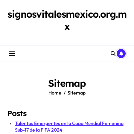
Skip
to
signosvitalesmexico.org.m
content
x
Sitemap
Home
Sitemap
Posts
Talentos Emergentes en la Copa Mundial Femenina
Sub-17 de la FIFA 2024