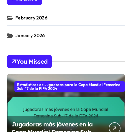
o
r
February 2026
:
January 2026
You Missed
Estadísticas de Jugadoras para la Copa Mundial Femenina
Sub-17 de la FIFA 2024
Jugadoras más jóvenes en la
Copa Mundial Femenina Sub-