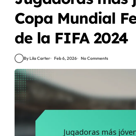
Copa Mundial F
de la FIFA 2024
By Lila Carter
Feb 6, 2026
No Comments