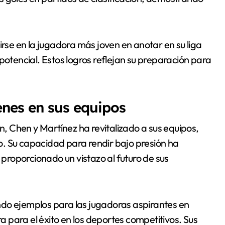
irse en la jugadora más joven en anotar en su liga
potencial. Estos logros reflejan su preparación para
enes en sus equipos
 Chen y Martínez ha revitalizado a sus equipos,
. Su capacidad para rendir bajo presión ha
roporcionado un vistazo al futuro de sus
ndo ejemplos para las jugadoras aspirantes en
 para el éxito en los deportes competitivos. Sus