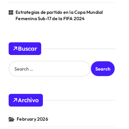
Estrategias de partido en la Copa Mundial
Femenina Sub-17 de la FIFA 2024
Buscar
S
e
a
r
c
h
Archivo
f
o
r
February 2026
: