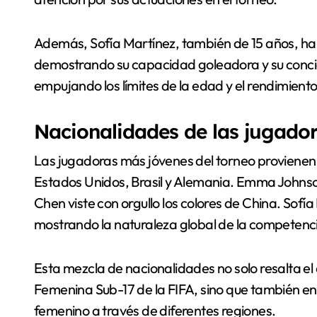
Además, Sofía Martínez, también de 15 años, ha 
demostrando su capacidad goleadora y su concien
empujando los límites de la edad y el rendimiento 
Nacionalidades de las jugado
Las jugadoras más jóvenes del torneo provienen
Estados Unidos, Brasil y Alemania. Emma Johnso
Chen viste con orgullo los colores de China. Sofía
mostrando la naturaleza global de la competenc
Esta mezcla de nacionalidades no solo resalta el
Femenina Sub-17 de la FIFA, sino que también enfa
femenino a través de diferentes regiones.