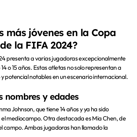
s más jóvenes en la Copa
de la FIFA 2024?
024 presenta a varias jugadoras excepcionalmente
 14 o 15 años. Estas atletas no solo representan a
 y potencial notables en un escenario internacional.
dos nombres y edades
ma Johnson, que tiene 14 años y ya ha sido
en el mediocampo. Otra destacada es Mia Chen, de
n el campo. Ambas jugadoras han llamado la