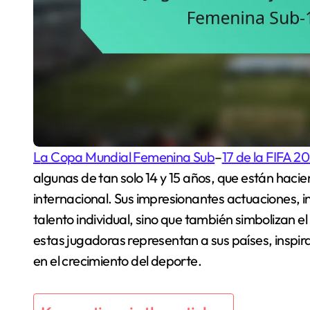
La Copa Mundial Femenina Sub
–
17 de la FIFA 2
algunas de tan solo 14 y 15 años, que están hacie
internacional. Sus impresionantes actuaciones, in
talento individual, sino que también simbolizan el
estas jugadoras representan a sus países, inspira
en el crecimiento del deporte.