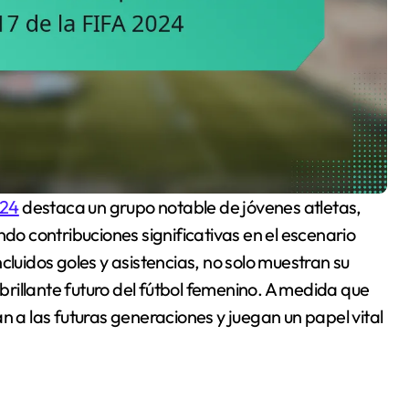
024
destaca un grupo notable de jóvenes atletas,
ndo contribuciones significativas en el escenario
cluidos goles y asistencias, no solo muestran su
 brillante futuro del fútbol femenino. A medida que
n a las futuras generaciones y juegan un papel vital