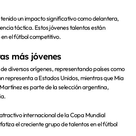
tenido un impacto significativo como delantera,
cia táctica. Estos jóvenes talentos están
en el fútbol competitivo.
ras más jóvenes
 de diversos orígenes, representando países como
n representa a Estados Unidos, mientras que Mia
 Martínez es parte de la selección argentina,
ia.
 atractivo internacional de la Copa Mundial
tiza el creciente grupo de talentos en el fútbol