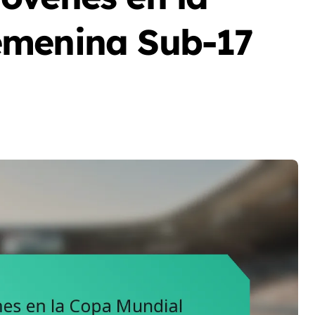
emenina Sub-17