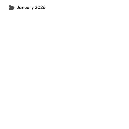
January 2026