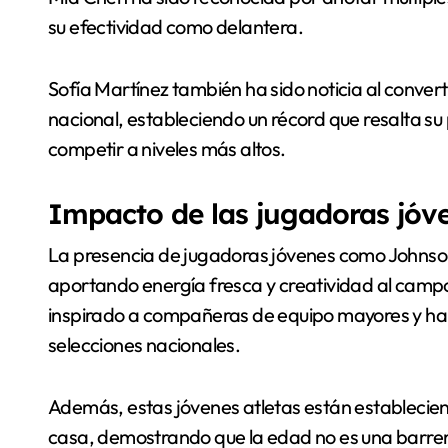
su efectividad como delantera.
Sofía Martínez también ha sido noticia al convert
nacional, estableciendo un récord que resalta su 
competir a niveles más altos.
Impacto de las jugadoras jóv
La presencia de jugadoras jóvenes como Johnson,
aportando energía fresca y creatividad al campo
inspirado a compañeras de equipo mayores y ha p
selecciones nacionales.
Además, estas jóvenes atletas están establecie
casa, demostrando que la edad no es una barrera