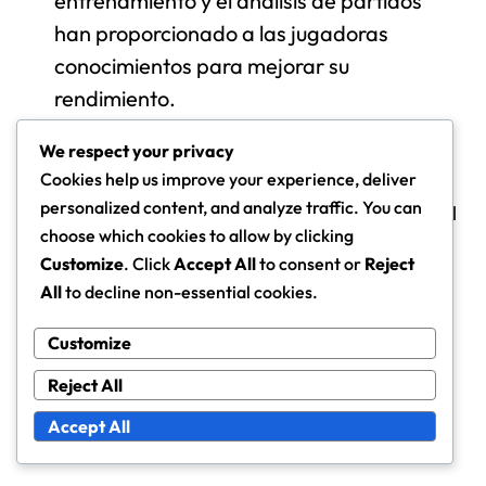
entrenamiento y el análisis de partidos
han proporcionado a las jugadoras
conocimientos para mejorar su
rendimiento.
Evolución de las calificaciones de las
We respect your privacy
jugadoras a lo largo de los años
Cookies help us improve your experience, deliver
personalized content, and analyze traffic. You can
Las calificaciones de las jugadoras en la Copa Mundial
choose which cookies to allow by clicking
Femenina Sub-17 de la FIFA han evolucionado
Customize
. Click
Accept All
to consent or
Reject
significativamente a lo largo de los años. En torneos
All
to decline non-essential cookies.
anteriores, las calificaciones eran a menudo más
bajas debido a un entrenamiento menos riguroso y a
Customize
menos oportunidades competitivas. A medida que el
Reject All
deporte ha crecido, también lo han hecho los
recursos disponibles para las jóvenes atletas, lo que
Accept All
ha llevado a métricas de rendimiento mejoradas.