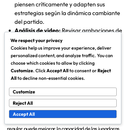
piensen críticamente y adapten sus
estrategias según la dinámica cambiante
del partido.
Análisis de video:
Revisar grabaciones de
partidos permite a las jugadoras
We respect your privacy
identificar fortalezas y debilidades,
Cookies help us improve your experience, deliver
personalized content, and analyze traffic. You can
fomentando una comprensión más
choose which cookies to allow by clicking
profunda del juego táctico.
Customize
. Click
Accept All
to consent or
Reject
Escenarios
de juego
de roles:
Asignar
All
to decline non-essential cookies.
roles específicos durante la práctica para
ayudar a las jugadoras a entender
Customize
diferentes posiciones y sus
Reject All
responsabilidades en el campo.
Accept All
Incorporar estos ejercicios en el entrenamiento
regular puede mejorar la capacidad de las jugadoras