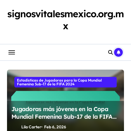
Skip
to
signosvitalesmexico.org.m
content
x
Estadísticas de Jugadoras para la Copa Mundial
Femenina Sub-17 de la FIFA 2024
Jugadoras más jóvenes en la Copa
Mundial Femenina Sub-17 de la FIFA
2024
Lila Carter
Feb 6, 2026