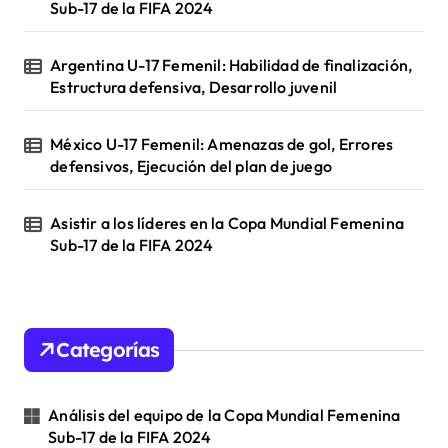
Sub-17 de la FIFA 2024
Argentina U-17 Femenil: Habilidad de finalización,
Estructura defensiva, Desarrollo juvenil
México U-17 Femenil: Amenazas de gol, Errores
defensivos, Ejecución del plan de juego
Asistir a los líderes en la Copa Mundial Femenina
Sub-17 de la FIFA 2024
Categorías
Análisis del equipo de la Copa Mundial Femenina
Sub-17 de la FIFA 2024