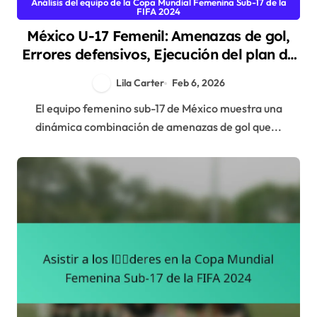
Análisis del equipo de la Copa Mundial Femenina Sub-17 de la
FIFA 2024
México U-17 Femenil: Amenazas de gol,
Errores defensivos, Ejecución del plan de
juego
Lila Carter
Feb 6, 2026
El equipo femenino sub-17 de México muestra una
dinámica combinación de amenazas de gol que...