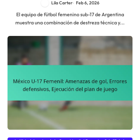
Lila Carter
Feb 6, 2026
El equipo de fútbol femenino sub-17 de Argentina
muestra una combinación de destreza técnica y...