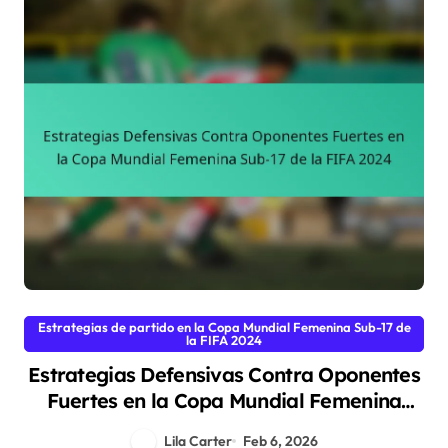
Estrategias de partido en la Copa Mundial Femenina Sub-17 de
la FIFA 2024
Estrategias Defensivas Contra Oponentes
Fuertes en la Copa Mundial Femenina
Sub-17 de la FIFA 2024
Lila Carter
Feb 6, 2026