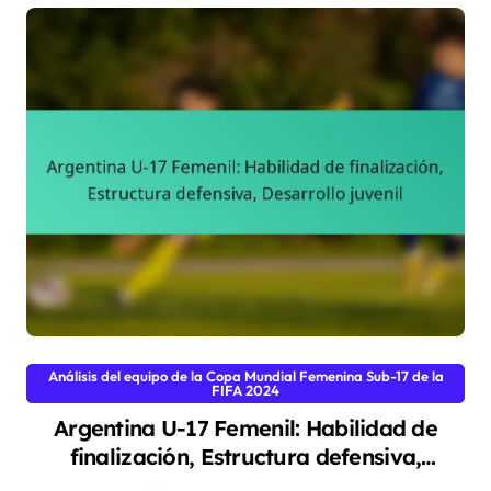
Análisis del equipo de la Copa Mundial Femenina Sub-17 de la
FIFA 2024
Argentina U-17 Femenil: Habilidad de
finalización, Estructura defensiva,
Desarrollo juvenil