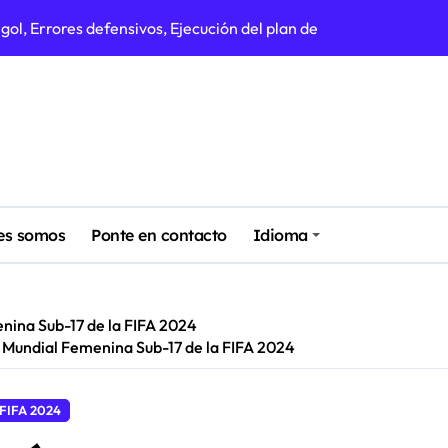
ndial Femenina Sub-17 de la FIFA 2024
a Copa Mundial Femenina Sub-17 de la FIFA 2024
nentes Fuertes en la Copa Mundial Femenina Sub-17 de la FIFA
 Mundial Femenina Sub-17 de la FIFA 2024
ego, Brillantez individual, Profundidad de la plantilla
 Mundial Femenina Sub-17 de la FIFA 2024
es somos
Ponte en contacto
Idioma
Mundial Femenina Sub-17 de la FIFA 2024
enina Sub-17 de la FIFA 2024
 Mundial Femenina Sub-17 de la FIFA 2024
 FIFA 2024