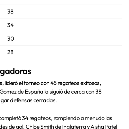
38
34
30
28
jugadoras
lideró el torneo con 45 regateos exitosos,
a Gomez de España la siguió de cerca con 38
gar defensas cerradas.
 completó 34 regateos, rompiendo a menudo las
es de gol. Chloe Smith de Inglaterra y Aisha Patel