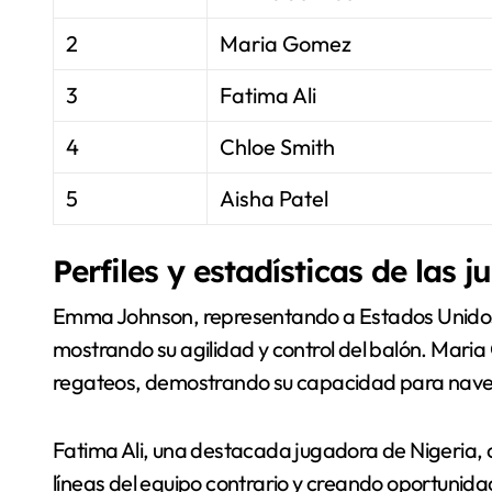
2
Maria Gomez
3
Fatima Ali
4
Chloe Smith
5
Aisha Patel
Perfiles y estadísticas de las 
Emma Johnson, representando a Estados Unidos, 
mostrando su agilidad y control del balón. Mari
regateos, demostrando su capacidad para nave
Fatima Ali, una destacada jugadora de Nigeria,
líneas del equipo contrario y creando oportunidad