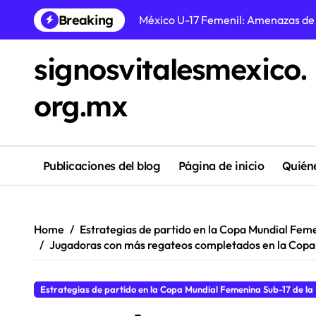
Skip
Breaking
Asistir a los líderes en la Copa Mu
to
content
Tácticas de Gestión del Juego en l
signosvitalesmexico.
Estrategias Defensivas Contra Opo
org.mx
Jugadoras Más Valiosas en la Copa
Italia U-17 Femenil: Estrategia de ju
Formaciones Defensivas en la Copa
Publicaciones del blog
Página de inicio
Quién
Jugadoras más jóvenes en la Copa 
Home
Estrategias de partido en la Copa Mundial Fem
Jugadoras con más regateos completados en la Copa
Estrategias de partido en la Copa Mundial Femenina Sub-17 de la