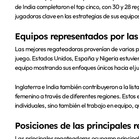
de India completaron el top cinco, con 30 y 28
jugadoras clave en las estrategias de sus equipo
Equipos representados por la
Las mejores regateadoras provenían de varios pa
juego. Estados Unidos, España y Nigeria estuvi
equipo mostrando sus enfoques únicos hacia el j
Inglaterra e India también contribuyeron a la list
femenino a través de diferentes regiones. Estos 
individuales, sino también el trabajo en equipo, q
Posiciones de las principales 
Las principales regateadoras ocuparon princip