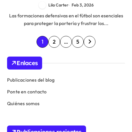
Lila Carter
Feb 3, 2026
Las formaciones defensivas en el fútbol son esenciales
para proteger la portería y frustrar los...
P
1
2
…
5
o
s
Enlaces
t
s
Publicaciones del blog
p
Ponte en contacto
a
Quiénes somos
g
i
n
Publicaciones recientes