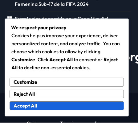
Femenina Sub-17 de la FIFA 2024
Estrategias de partido en la Copa Mundial
Femenina Sub-17 de la FIFA 2024
We respect your privacy
Cookies help us improve your experience, deliver
personalized content, and analyze traffic. You can
choose which cookies to allow by clicking
signosvitalesmexico.o
Customize
. Click
Accept All
to consent or
Reject
All
to decline non-essential cookies.
Customize
Reject All
Copyright © All rights reserved
|
Newspaperup
by
Accept All
Themeansar
.
Quiénes somos
Términos y condiciones
Preferencias de cookies
Tu privacidad
Ponte en contacto