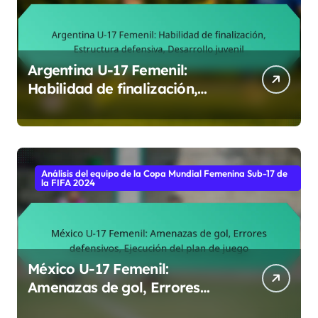
Argentina U-17 Femenil:
Habilidad de finalización,
Estructura defensiva,
Desarrollo juvenil
Análisis del equipo de la Copa Mundial Femenina Sub-17 de
la FIFA 2024
México U-17 Femenil:
Amenazas de gol, Errores
defensivos, Ejecución del plan